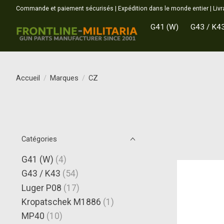
Commande et paiement sécurisés | Expédition dans le monde entier | Livr
G41 (W)
G43 / K4
Accueil
/
Marques
/
CZ
Catégories
G41 (W)
(4)
G43 / K43
(54)
Luger P08
(17)
Kropatschek M1886
(1)
MP40
(10)