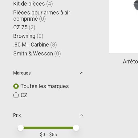
Kit de pièces
(4)
Pièces pour armes à air
comprimé
(0)
CZ 75
(2)
Browning
(0)
.30 M1 Carbine
(8)
Smith & Wesson
(0)
Arrêto
Marques
Toutes les marques
CZ
Prix
Prix minimum
Price maximum value
$
0
- $
55