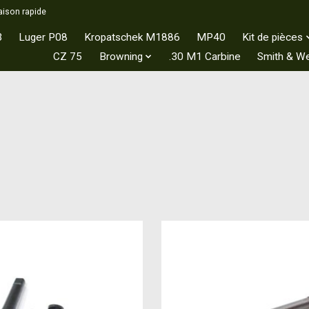
aison rapide
3
Luger P08
Kropatschek M1886
MP40
Kit de pièces
CZ 75
Browning
.30 M1 Carbine
Smith & W