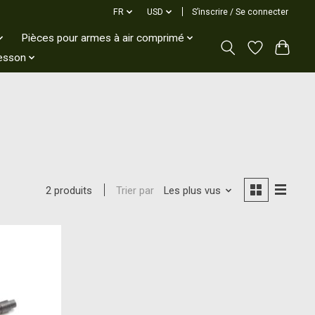
FR
USD
S’inscrire / Se connecter
Pièces pour armes à air comprimé
esson
Trier par
Les plus vus
2 produits