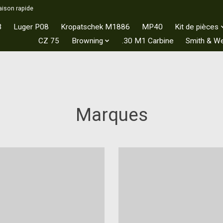
aison rapide
3
Luger P08
Kropatschek M1886
MP40
Kit de pièces
CZ 75
Browning
.30 M1 Carbine
Smith & W
Marques