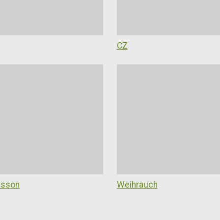
CZ
esson
Weihrauch