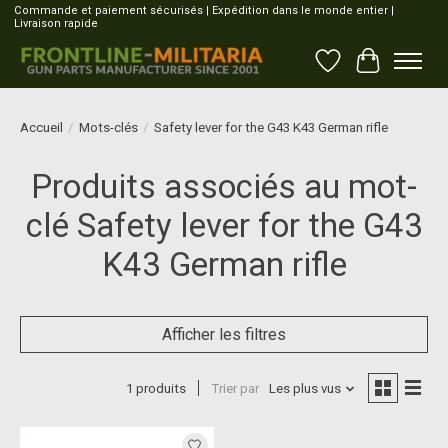
Commande et paiement sécurisés | Expédition dans le monde entier |
Livraison rapide
Liste de souhait
Panier
Accueil
/
Mots-clés
/
Safety lever for the G43 K43 German rifle
Produits associés au mot-
clé Safety lever for the G43
K43 German rifle
Afficher les filtres
1 produits
Trier par
Les plus vus