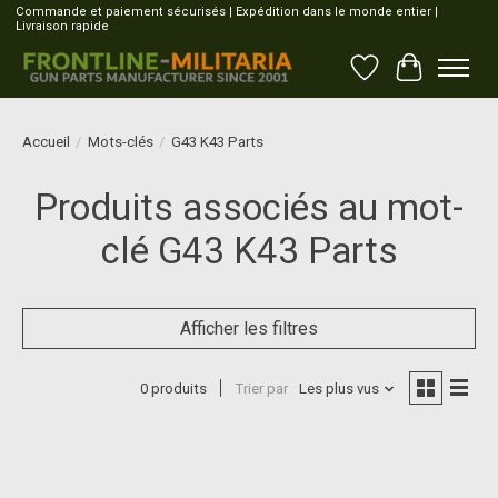
Commande et paiement sécurisés | Expédition dans le monde entier |
Livraison rapide
Liste de souhait
Panier
Accueil
/
Mots-clés
/
G43 K43 Parts
Produits associés au mot-
clé G43 K43 Parts
Afficher les filtres
0 produits
Trier par
Les plus vus