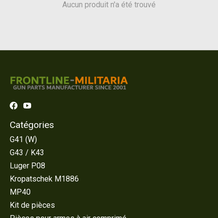
Aucun produit n'a été trouvé
Catégories
G41 (W)
G43 / K43
Luger P08
Kropatschek M1886
MP40
Kit de pièces