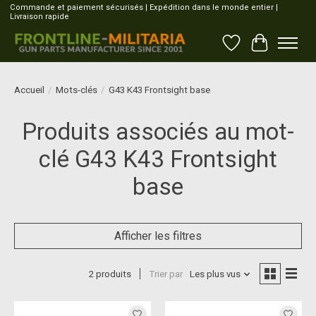
Commande et paiement sécurisés | Expédition dans le monde entier |
Livraison rapide
Liste de souhait
Panier
Accueil
/
Mots-clés
/
G43 K43 Frontsight base
Produits associés au mot-
clé G43 K43 Frontsight
base
Afficher les filtres
2 produits
Trier par
Les plus vus