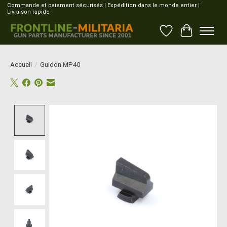
Commande et paiement sécurisés | Expédition dans le monde entier |
Livraison rapide
Liste de souhait
Panier
Accueil
/
Guidon MP40
Product image slideshow Items