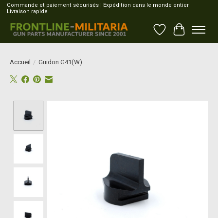
Commande et paiement sécurisés | Expédition dans le monde entier |
Livraison rapide
Liste de souhait
Panier
Accueil
/
Guidon G41(W)
Product image slideshow Items