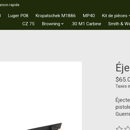
aison rapide
3
Luger P08
Kropatschek M1886
MP40
Kit de pièces
CZ 75
Browning
.30 M1 Carbine
Smith & W
Éj
$65.
Taxes i
Éjecte
pistol
Guerr