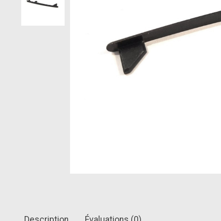
Description
Évaluations (0)