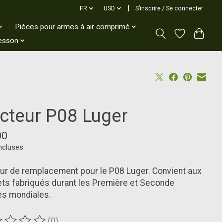
FR
USD
S’inscrire / Se connecter
Pièces pour armes à air comprimé
esson
ecteur P08 Luger
00
ncluses
ur de remplacement pour le P08 Luger. Convient aux
ets fabriqués durant les Première et Seconde
es mondiales.
(0)