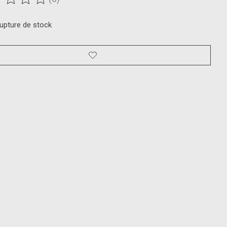
duit est évalué à
0
sur 5
rupture de stock